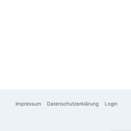
Einladung zur Generalversammlung
am 11. Januar 2026 um 15:00 Uhr
im Schützenhaus Icker
Von
hlager@svicker.de
29. Dezember 2025
Impressum
Datenschutzerklärung
Login